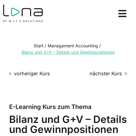
Zum
Inhalt
Tog
springen
Nav
E-Learning Kurse
Lizenzmodelle
Start
/
Management Accounting
/
Bilanz und G+V – Details und Gewinnpositionen
Lösungen
vorheriger Kurs
nächster Kurs
Über uns
Ressourcen
E-Learning Kurs zum Thema
Demo anfordern
Bilanz und G+V – Details
Login
und Gewinnpositionen