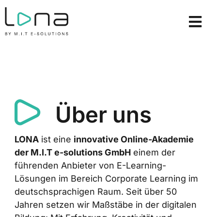
Zum
Inhalt
Tog
springen
Nav
E-Learning Kurse
Lizenzmodelle
Lösungen
Über uns
Über uns
LONA
ist eine
innovative Online-Akademie
Ressourcen
der M.I.T e-solutions GmbH
einem der
führenden Anbieter von E-Learning-
Demo anfordern
Lösungen im Bereich Corporate Learning im
deutschsprachigen Raum. Seit über 50
Login
Jahren setzen wir Maßstäbe in der digitalen