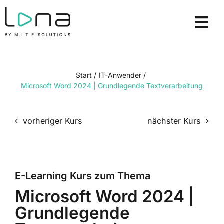
Zum
Inhalt
Tog
springen
Nav
E-Learning Kurse
Lizenzmodelle
Start
/
IT-Anwender
/
Microsoft Word 2024 | Grundlegende Textverarbeitung
Lösungen
vorheriger Kurs
nächster Kurs
Über uns
Ressourcen
E-Learning Kurs zum Thema
Demo anfordern
Microsoft Word 2024 |
Login
Grundlegende