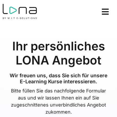
Zum
Inhalt
Tog
springen
Nav
E-Learning Kurse
Lizenzmodelle
Ihr persönliches
Lösungen
LONA Angebot
Über uns
Wir freuen uns, dass Sie sich für unsere
Ressourcen
E-Learning Kurse interessieren.
Bitte füllen Sie das nachfolgende Formular
Demo anfordern
aus und wir lassen Ihnen ein auf Sie
zugeschnittenes unverbindliches Angebot
Login
zukommen.