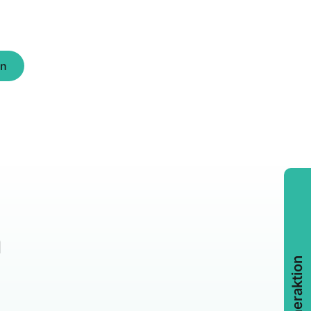
rn
n
Sommeraktion