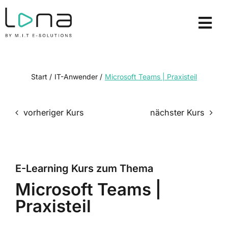
Zum
Inhalt
Tog
springen
Nav
E-Learning Kurse
Lizenzmodelle
Start
/
IT-Anwender
/
Microsoft Teams | Praxisteil
Lösungen
vorheriger Kurs
nächster Kurs
Über uns
Ressourcen
E-Learning Kurs zum Thema
Demo anfordern
Microsoft Teams |
Praxisteil
Login