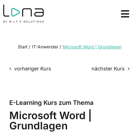
Zum
Inhalt
Tog
springen
Nav
E-Learning Kurse
Lizenzmodelle
Start
/
IT-Anwender
/
Microsoft Word | Grundlagen
Lösungen
vorheriger Kurs
nächster Kurs
Über uns
Ressourcen
E-Learning Kurs zum Thema
Demo anfordern
Microsoft Word |
Grundlagen
Login